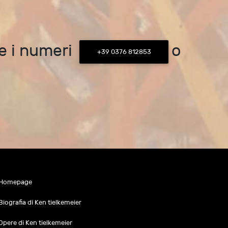
re i numeri
o
+39 0376 812853
Homepage
Biografia di Ken tielkemeier
Opere di Ken tielkemeier