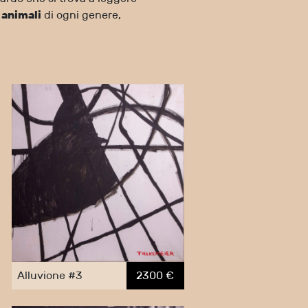
,
animali
di ogni genere,
Alluvione #3
2300 €