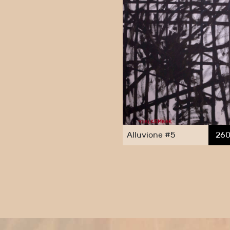
Alluvione #5
260