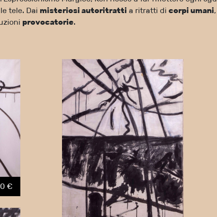
le tele. Dai
misteriosi autoritratti
a ritratti di
corpi umani
duzioni
provocatorie
.
0 €